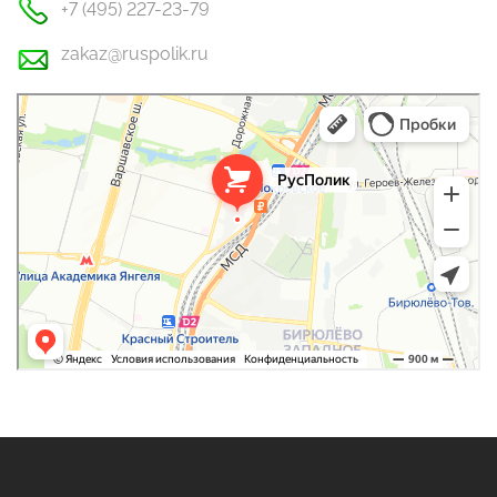
+7 (495) 227-23-79
zakaz@ruspolik.ru
РусПолик
Оргстекло, поликарбонат в Москве
Строительные и отделочные работы в Москве