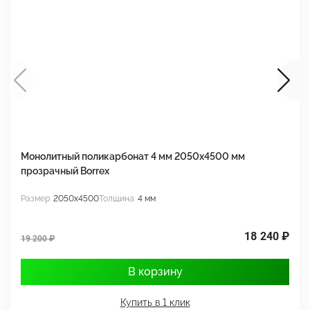
Монолитный поликарбонат 4 мм 2050х4500 мм
М
прозрачный Borrex
п
Размер
2050x4500
Толщина
4 мм
Р
18 240 ₽
19 200 ₽
1
В корзину
Купить в 1 клик