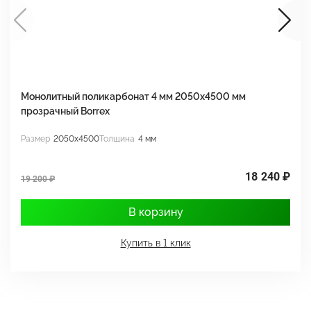
Монолитный поликарбонат 4 мм 2050х4500 мм
М
прозрачный Borrex
п
Размер
2050x4500
Толщина
4 мм
Р
18 240 ₽
19 200 ₽
1
В корзину
Купить в 1 клик