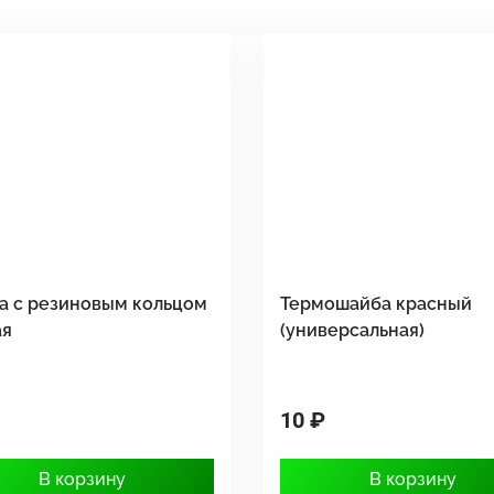
а с резиновым кольцом
Термошайба красный
ая
(универсальная)
10 ₽
В корзину
В корзину