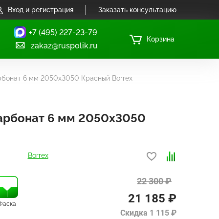
Вход и регистрация
Заказать консультацию
+7 (495) 227-23-79
Корзина
zakaz@ruspolik.ru
бонат 6 мм 2050х3050 Красный Borrex
арбонат 6 мм 2050х3050
Borrex
22 300 ₽
21 185 ₽
Фаска
Скидка 1 115 ₽