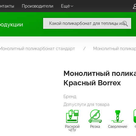
нтакты
Производители
Ещё
родукции
Монолитный поликарбонат стандарт
Монолитный поликар
Монолитный полик
Красный Borrex
Бренд
Доп.услуги для товара
Раскрой
Резка
Сверление
ЧПУ