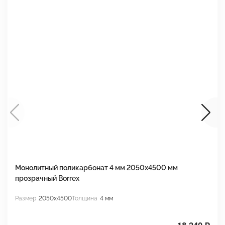
Монолитный поликарбонат 4 мм 2050х4500 мм
М
прозрачный Borrex
п
Размер
2050x4500
Толщина
4 мм
Р