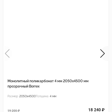
Монолитный поликарбонат 4 мм 2050х4500 мм
М
прозрачный Borrex
п
Размер
2050x4500
Толщина
4 мм
Р
18 240 ₽
19 200 ₽
1