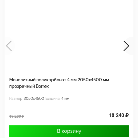
Монолитный поликарбонат 4 мм 2050х4500 мм
М
прозрачный Borrex
п
Размер
2050x4500
Толщина
4 мм
Р
18 240 ₽
19 200 ₽
1
В корзину