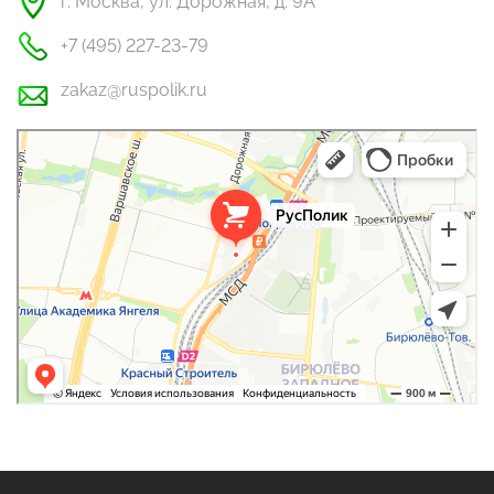
г. Москва, ул. Дорожная, д. 9А
+7 (495) 227-23-79
zakaz@ruspolik.ru
РусПолик
Оргстекло, поликарбонат в Москве
Строительные и отделочные работы в Москве