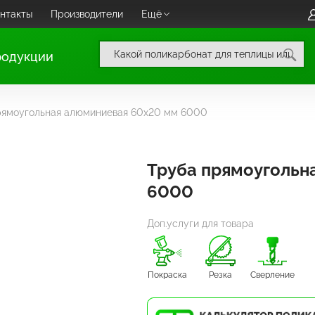
нтакты
Производители
Ещё
родукции
рямоугольная алюминиевая 60х20 мм 6000
Труба прямоугольн
6000
Доп.услуги для товара
Покраска
Резка
Сверление