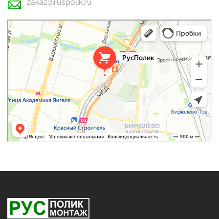
zakaz@ruspolik.ru
РусПолик
Оргстекло, поликарбонат в Москве
Строительные и отделочные работы в Москве