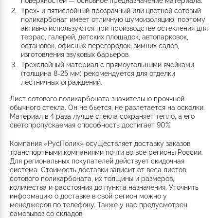
поверхностей — основное предназначение материала.
Трех- и пятислойный прозрачный или цветной сотовый
поликарбонат имеет отличную шумоизоляцию, поэтому
активно используются при производстве остекления для
террас, галерей, детских площадок, автопарковок,
остановок, офисных перегородок, зимних садов,
изготовления звуковых барьеров.
Трехслойный материал с прямоугольными ячейками
(толщина 8-25 мм) рекомендуется для отделки
лестничных ограждений.
Лист сотового поликарбоната значительно проччней
обычного стекла. Он не бьется, не разлетается на осколки.
Материал в 4 раза лучше стекла сохраняет тепло, а его
светопропускаемая способность достигает 90%.
Компания «РусПолик» осуществляет доставку заказов
транспортными компаниями почти во все регионы России.
Для региональных покупателей действует скидочная
система. Стоимость доставки зависит от веса листов
сотового поликарбоната, их толщины и размеров,
количества и расстояния до пункта назначения. Уточнить
информацию о доставке в свой регион можно у
менеджеров по телефону. Также у нас предусмотрен
самовывоз со складов.