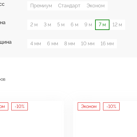
сс
Премиум
Стандарт
Эконом
на
2 м
3 м
5 м
6 м
9 м
7 м
12 м
щина
4 мм
6 мм
8 мм
10 мм
16 мм
ров
ом
-10%
Эконом
-10%