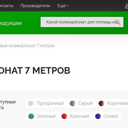
нтакты
Производители
Ещё
родукции
вый поликарбонат 7 метров
НАТ 7 МЕТРОВ
тупные
Прозрачный
Серый
Коричне
та
Зеленый
Красный
Синий