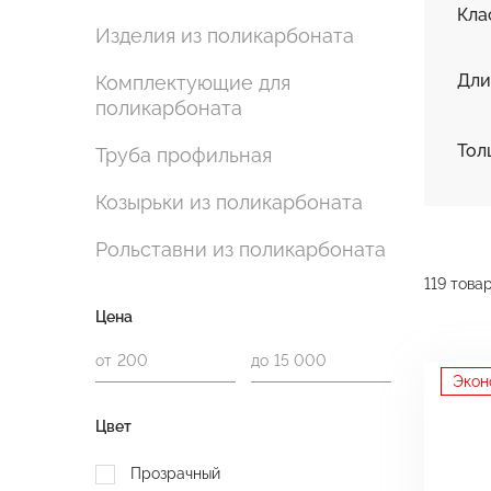
Кла
Изделия из поликарбоната
Дли
Комплектующие для
поликарбоната
Тол
Труба профильная
Козырьки из поликарбоната
Рольставни из поликарбоната
119 това
Цена
от
до
Экон
Цвет
Прозрачный