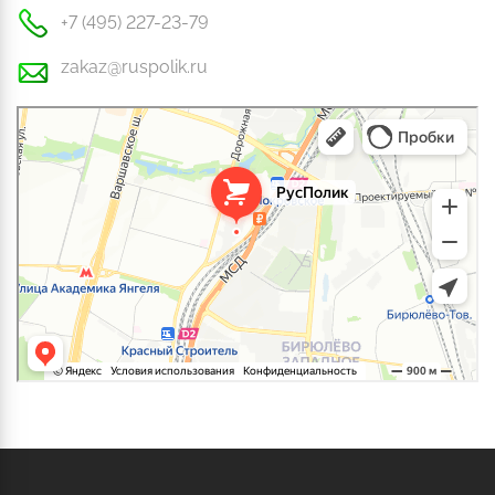
+7 (495) 227-23-79
zakaz@ruspolik.ru
РусПолик
Оргстекло, поликарбонат в Москве
Строительные и отделочные работы в Москве