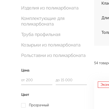
Кла
Изделия из поликарбоната
Дли
Комплектующие для
поликарбоната
Тол
Труба профильная
Козырьки из поликарбоната
Рольставни из поликарбоната
54 товар
Цена
от
до
Экон
Цвет
Прозрачный