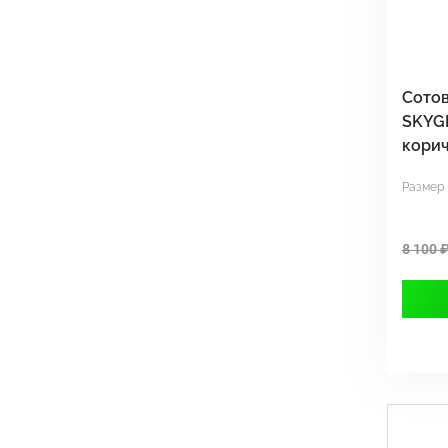
Сотов
SKYG
кори
Размер
8 100 