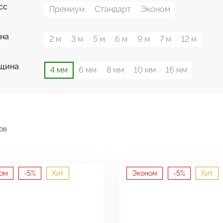
сс
Премиум
Стандарт
Эконом
на
2 м
3 м
5 м
6 м
9 м
7 м
12 м
щина
4 мм
6 мм
8 мм
10 мм
16 мм
ов
ом
-5%
Хит
Эконом
-5%
Хит