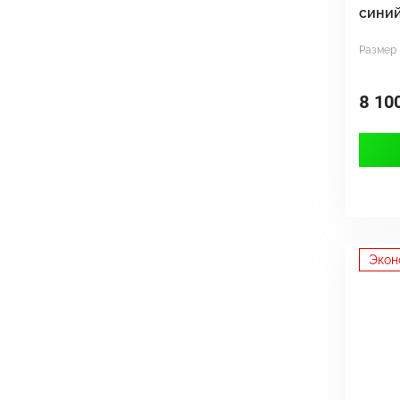
сини
Размер
8 10
Экон