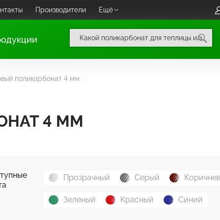
нтакты
Производители
Ещё
родукции
вый поликарбонат 4 мм
ОНАТ 4 ММ
тупные
Прозрачный
Серый
Коричне
та
Зеленый
Красный
Синий