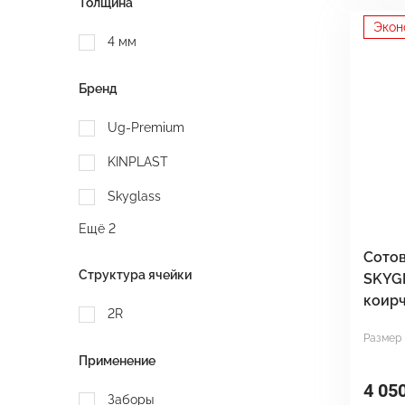
Толщина
Экон
4 мм
Бренд
Ug-Premium
KINPLAST
Skyglass
Ещё 2
Сотов
Структура ячейки
SKYG
коир
2R
Размер
Применение
4 05
Заборы